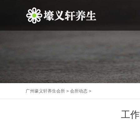
广州壕义轩养生会所
>
会所动态
>
工作