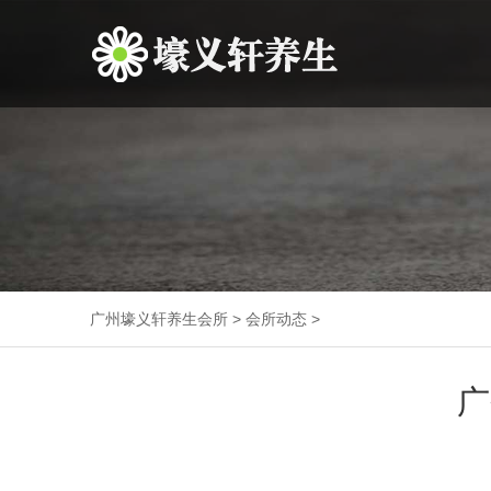
广州壕义轩养生会所
>
会所动态
>
广