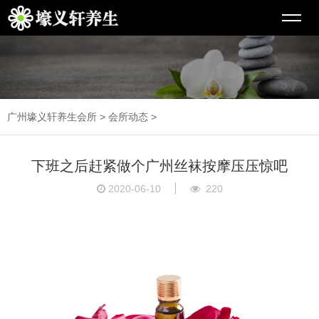
广州壕义轩养生会所
>
会所动态
>
下班之后赶紧做个广州丝袜按摩压压惊吧
2020-06-10
220