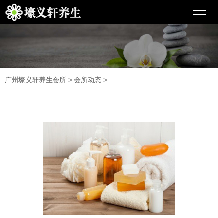
广州壕义轩养生会所
>
会所动态
>